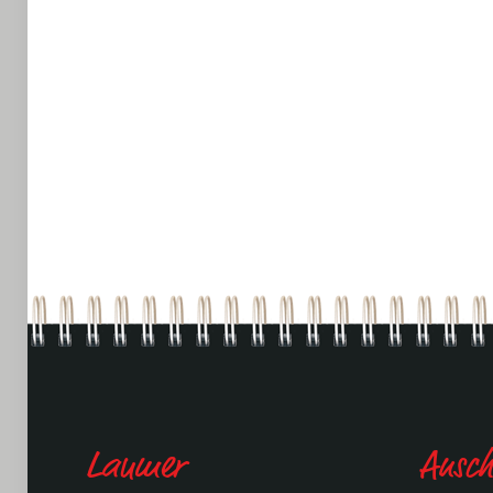
Laumer
Anschr