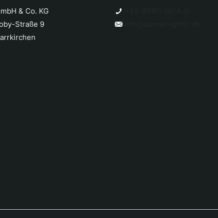
mbH & Co. KG
+49 (8561) 9614-0
oby-Straße 9
info@laumer-gmbh.de
arrkirchen